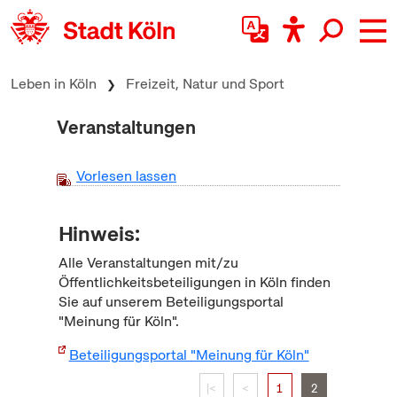
zum Inhalt springen
Leben in Köln
Freizeit, Natur und Sport
Veranstaltungen
Vorlesen lassen
Hinweis:
Alle Veranstaltungen mit/zu
Öffentlichkeitsbeteiligungen in Köln finden
Sie auf unserem Beteiligungsportal
"Meinung für Köln".
Beteiligungsportal "Meinung für Köln"
|<
<
1
2