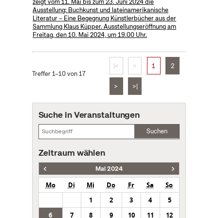
zeigt vom 11. Mai bis zum 23. Juni 2024 die
Ausstellung: Buchkunst und lateinamerikanische
Literatur – Eine Begegnung Künstlerbücher aus der
Sammlung Klaus Küpper. Ausstellungseröffnung am
Freitag, den 10. Mai 2024, um 19.00 Uhr.
|<
<
1
2
Treffer 1–10 von 17
>
>|
Suche in Veranstaltungen
Suchen
Zeitraum wählen
Mai 2024
Mo
Di
Mi
Do
Fr
Sa
So
1
2
3
4
5
6
7
8
9
10
11
12