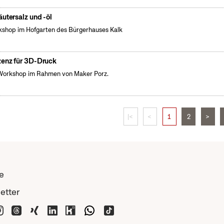
äutersalz und -öl
shop im Hofgarten des Bürgerhauses Kalk
zenz für 3D-Druck
Workshop im Rahmen von Maker Porz.
|<
<
1
2
>
e
etter