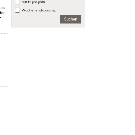
nur Highlights
das
Wochenendvorschau
der
z
Suchen
m