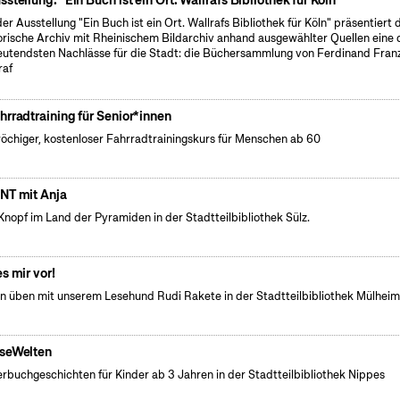
sstellung: "Ein Buch ist ein Ort. Wallrafs Bibliothek für Köln"
der Ausstellung "Ein Buch ist ein Ort. Wallrafs Bibliothek für Köln" präsentiert 
orische Archiv mit Rheinischem Bildarchiv anhand ausgewählter Quellen eine 
utendsten Nachlässe für die Stadt: die Büchersammlung von Ferdinand Fran
raf
hrradtraining für Senior*innen
öchiger, kostenloser Fahrradtrainingskurs für Menschen ab 60
NT mit Anja
Knopf im Land der Pyramiden in der Stadtteilbibliothek Sülz.
es mir vor!
n üben mit unserem Lesehund Rudi Rakete in der Stadtteilbibliothek Mülhei
seWelten
erbuchgeschichten für Kinder ab 3 Jahren in der Stadtteilbibliothek Nippes