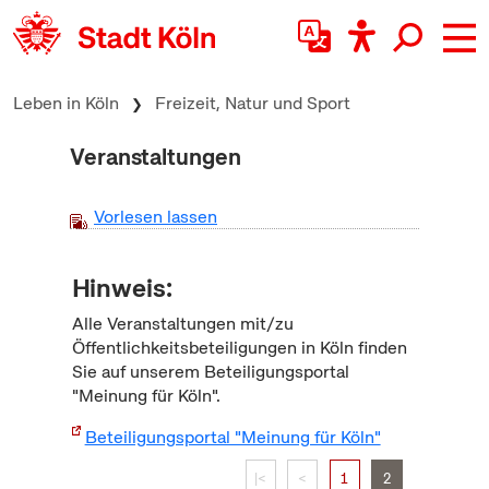
zum Inhalt springen
Leben in Köln
Freizeit, Natur und Sport
Veranstaltungen
Vorlesen lassen
Hinweis:
Alle Veranstaltungen mit/zu
Öffentlichkeitsbeteiligungen in Köln finden
Sie auf unserem Beteiligungsportal
"Meinung für Köln".
Beteiligungsportal "Meinung für Köln"
|<
<
1
2