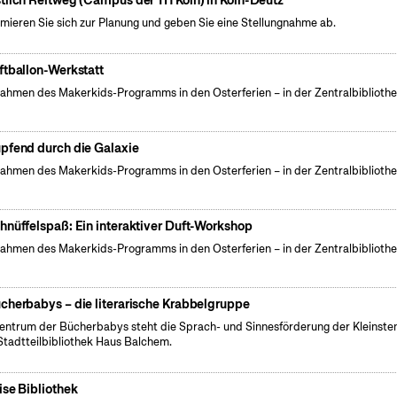
tlich Reitweg (Campus der TH Köln) in Köln-Deutz
rmieren Sie sich zur Planung und geben Sie eine Stellungnahme ab.
ftballon-Werkstatt
ahmen des Makerkids-Programms in den Osterferien – in der Zentralbiblioth
pfend durch die Galaxie
ahmen des Makerkids-Programms in den Osterferien – in der Zentralbiblioth
hnüffelspaß: Ein interaktiver Duft-Workshop
ahmen des Makerkids-Programms in den Osterferien – in der Zentralbiblioth
cherbabys – die literarische Krabbelgruppe
entrum der Bücherbabys steht die Sprach- und Sinnesförderung der Kleinsten
Stadtteilbibliothek Haus Balchem.
ise Bibliothek