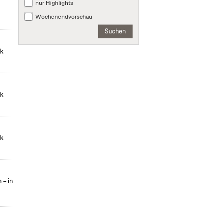
nur Highlights
Wochenendvorschau
Suchen
ek
ek
ek
 – in