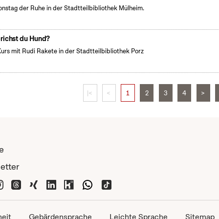
onstag der Ruhe in der Stadtteilbibliothek Mülheim.
richst du Hund?
Kurs mit Rudi Rakete in der Stadtteilbibliothek Porz
|<
<
1
2
3
4
>
e
etter
heit
Gebärdensprache
Leichte Sprache
Sitemap