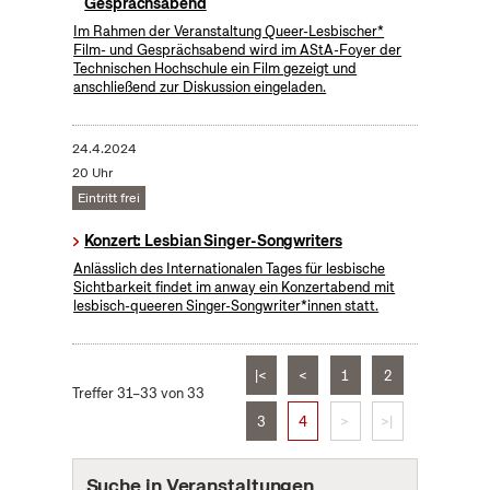
Gesprächsabend
Im Rahmen der Veranstaltung Queer-Lesbischer*
Film- und Gesprächsabend wird im AStA-Foyer der
Technischen Hochschule ein Film gezeigt und
anschließend zur Diskussion eingeladen.
24.4.2024
20 Uhr
Eintritt frei
Konzert: Lesbian Singer-Songwriters
Anlässlich des Internationalen Tages für lesbische
Sichtbarkeit findet im anway ein Konzertabend mit
lesbisch-queeren Singer-Songwriter*innen statt.
|<
<
1
2
Treffer 31–33 von 33
3
4
>
>|
Suche in Veranstaltungen