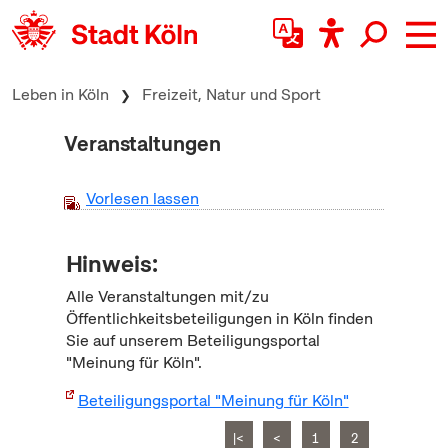
zum Inhalt springen
Leben in Köln
Freizeit, Natur und Sport
Veranstaltungen
Vorlesen lassen
Hinweis:
Alle Veranstaltungen mit/zu
Öffentlichkeitsbeteiligungen in Köln finden
Sie auf unserem Beteiligungsportal
"Meinung für Köln".
Beteiligungsportal "Meinung für Köln"
|<
<
1
2