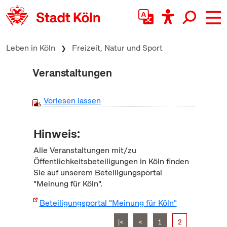
zum Inhalt springen
Leben in Köln
Freizeit, Natur und Sport
Veranstaltungen
Vorlesen lassen
Hinweis:
Alle Veranstaltungen mit/zu
Öffentlichkeitsbeteiligungen in Köln finden
Sie auf unserem Beteiligungsportal
"Meinung für Köln".
Beteiligungsportal "Meinung für Köln"
|<
<
1
2