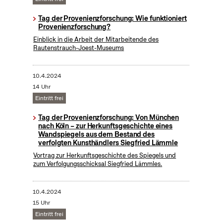
Tag der Provenienzforschung: Wie funktioniert
Provenienzforschung?
Einblick in die Arbeit der Mitarbeitende des
Rautenstrauch-Joest-Museums
10.4.2024
14 Uhr
Eintritt frei
Tag der Provenienzforschung: Von München
nach Köln – zur Herkunftsgeschichte eines
Wandspiegels aus dem Bestand des
verfolgten Kunsthändlers Siegfried Lämmle
Vortrag zur Herkunftsgeschichte des Spiegels und
zum Verfolgungsschicksal Siegfried Lämmles.
10.4.2024
15 Uhr
Eintritt frei