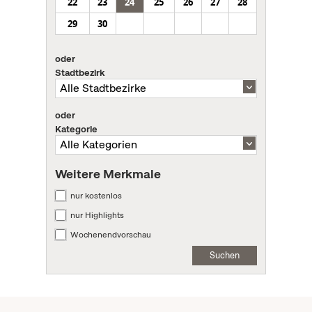
22
23
24
25
26
27
28
29
30
oder
Stadtbezirk
oder
Kategorie
Weitere Merkmale
nur kostenlos
nur Highlights
Wochenendvorschau
Suchen