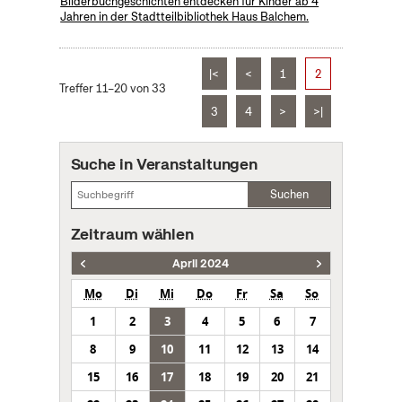
Bilderbuchgeschichten entdecken für Kinder ab 4
Jahren in der Stadtteilbibliothek Haus Balchem.
|<
<
1
2
Treffer 11–20 von 33
3
4
>
>|
Suche in Veranstaltungen
Suchen
Zeitraum wählen
April 2024
Mo
Di
Mi
Do
Fr
Sa
So
1
2
3
4
5
6
7
8
9
10
11
12
13
14
15
16
17
18
19
20
21