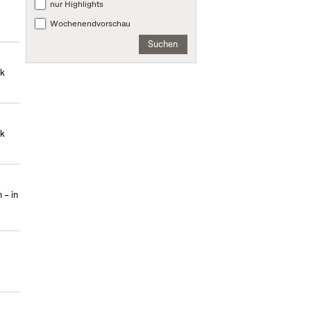
nur Highlights
Wochenendvorschau
Suchen
ek
ek
 – in