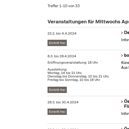
Treffer 1–10 von 33
Veranstaltungen für Mittwochs Ap
De
22.2.
bis
4.4.2024
Info
Eintritt frei
bo
8.3.
bis
28.4.2024
Eröffnungsveranstaltung: 18 Uhr
Küns
Aus 
Ausstellung:
Montag, 14 bis 21 Uhr,
Dienstag bis Donnerstag, 10 bis 21 Uhr,
Freitag bis Sonntag, 10 bis 18 Uhr
Eintritt frei
Ös
28.3.
bis
30.4.2024
Fl
Eintritt frei
Info