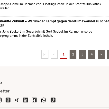
Escape-Game im Rahmen von "Floating Green" in der Stadtteilbibliothek
weiler.
rkaufte Zukunft – Warum der Kampf gegen den Klimawandel zu schei
oht
r Jens Beckert im Gespräch mit Gert Scobel. Im Rahmen unseres
urprogramms in der Zentralbibliothek.
|<
<
1
2
3
4
>
e
etter