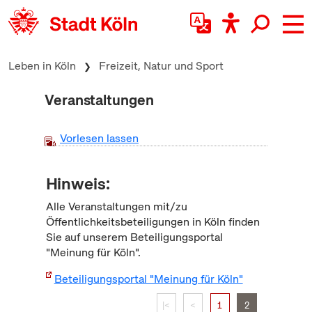
zum Inhalt springen
Leben in Köln
Freizeit, Natur und Sport
Veranstaltungen
Vorlesen lassen
Hinweis:
Alle Veranstaltungen mit/zu
Öffentlichkeitsbeteiligungen in Köln finden
Sie auf unserem Beteiligungsportal
"Meinung für Köln".
Beteiligungsportal "Meinung für Köln"
|<
<
1
2