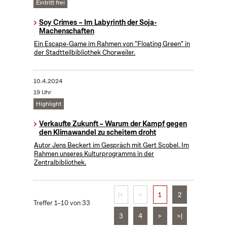
Eintritt frei
Soy Crimes – Im Labyrinth der Soja-
Machenschaften
Ein Escape-Game im Rahmen von "Floating Green" in
der Stadtteilbibliothek Chorweiler.
10.4.2024
19 Uhr
Highlight
Verkaufte Zukunft – Warum der Kampf gegen
den Klimawandel zu scheitern droht
Autor Jens Beckert im Gespräch mit Gert Scobel. Im
Rahmen unseres Kulturprogramms in der
Zentralbibliothek.
|<
<
1
2
Treffer 1–10 von 33
3
4
>
>|