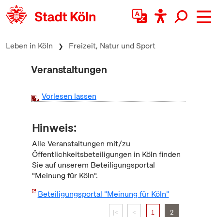
zum Inhalt springen
Leben in Köln
Freizeit, Natur und Sport
Veranstaltungen
Vorlesen lassen
Hinweis:
Alle Veranstaltungen mit/zu
Öffentlichkeitsbeteiligungen in Köln finden
Sie auf unserem Beteiligungsportal
"Meinung für Köln".
Beteiligungsportal "Meinung für Köln"
|<
<
1
2