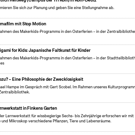
tlich Reitweg (Campus der TH Köln) in Köln-Deutz
rmieren Sie sich zur Planung und geben Sie eine Stellungnahme ab.
imafilm mit Stop Motion
ahmen des Makerkids-Programms in den Osterferien – in der Zentralbiblioth
igami for Kids: Japanische Faltkunst für Kinder
ahmen des Makerkids-Programms in den Osterferien – in der Stadtteilbibliot
pes
zu? – Eine Philosophie der Zwecklosigkeit
ael Hampe im Gespräch mit Gert Scobel. Im Rahmen unseres Kulturprogramm
Zentralbibliothek.
rnwerkstatt in Finkens Garten
der Lernwerkstatt für wissbegierige Sechs- bis Zehnjährige erforschen wir mit
 und Mikroskop verschiedene Pflanzen, Tiere und Lebensräume.