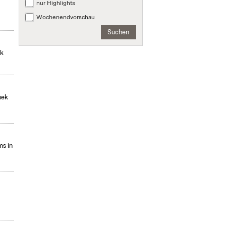
nur Highlights
Wochenendvorschau
Suchen
ek
hek
s in