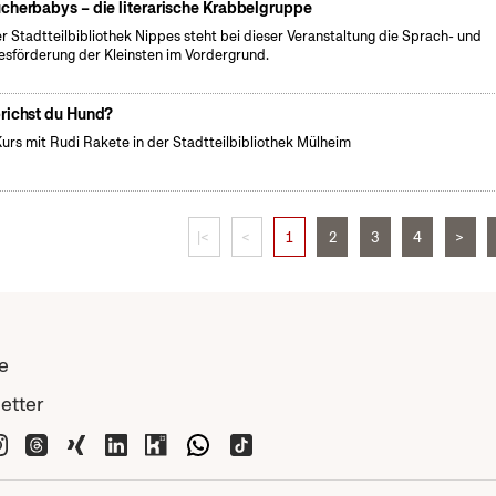
cherbabys – die literarische Krabbelgruppe
er Stadtteilbibliothek Nippes steht bei dieser Veranstaltung die Sprach- und
esförderung der Kleinsten im Vordergrund.
richst du Hund?
Kurs mit Rudi Rakete in der Stadtteilbibliothek Mülheim
|<
<
1
2
3
4
>
e
etter