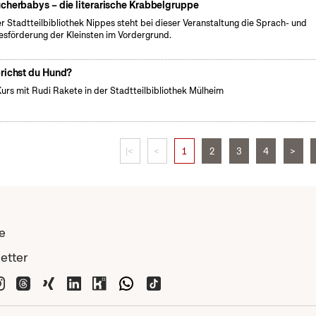
cherbabys – die literarische Krabbelgruppe
er Stadtteilbibliothek Nippes steht bei dieser Veranstaltung die Sprach- und
esförderung der Kleinsten im Vordergrund.
richst du Hund?
Kurs mit Rudi Rakete in der Stadtteilbibliothek Mülheim
|<
<
1
2
3
4
>
e
etter