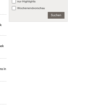
nur Highlights
Wochenendvorschau
Suchen
ek
hek
s in