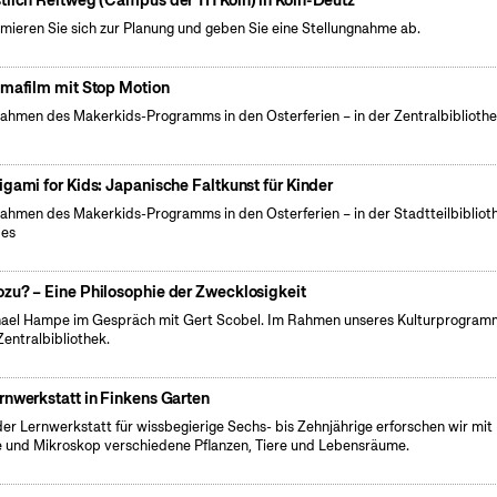
tlich Reitweg (Campus der TH Köln) in Köln-Deutz
rmieren Sie sich zur Planung und geben Sie eine Stellungnahme ab.
imafilm mit Stop Motion
ahmen des Makerkids-Programms in den Osterferien – in der Zentralbiblioth
igami for Kids: Japanische Faltkunst für Kinder
ahmen des Makerkids-Programms in den Osterferien – in der Stadtteilbibliot
pes
zu? – Eine Philosophie der Zwecklosigkeit
ael Hampe im Gespräch mit Gert Scobel. Im Rahmen unseres Kulturprogramm
Zentralbibliothek.
rnwerkstatt in Finkens Garten
der Lernwerkstatt für wissbegierige Sechs- bis Zehnjährige erforschen wir mit
 und Mikroskop verschiedene Pflanzen, Tiere und Lebensräume.