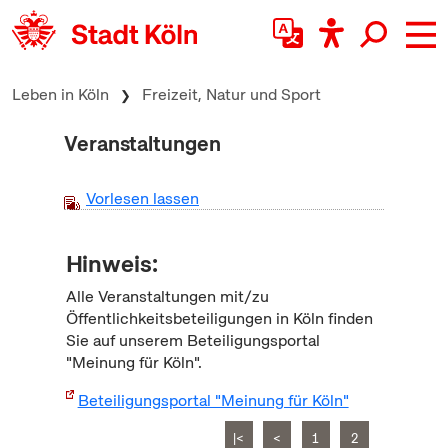
zum Inhalt springen
Leben in Köln
Freizeit, Natur und Sport
Veranstaltungen
Vorlesen lassen
Hinweis:
Alle Veranstaltungen mit/zu
Öffentlichkeitsbeteiligungen in Köln finden
Sie auf unserem Beteiligungsportal
"Meinung für Köln".
Beteiligungsportal "Meinung für Köln"
|<
<
1
2