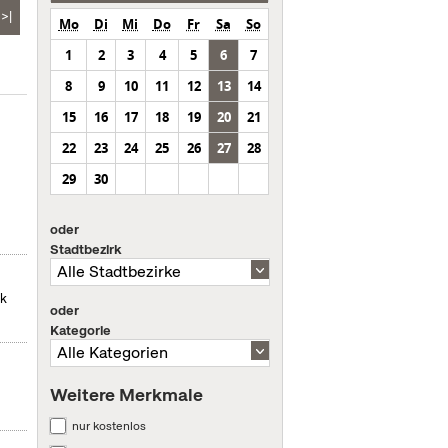
>|
Mo
Di
Mi
Do
Fr
Sa
So
1
2
3
4
5
6
7
8
9
10
11
12
13
14
15
16
17
18
19
20
21
22
23
24
25
26
27
28
29
30
oder
Stadtbezirk
ek
oder
Kategorie
Weitere Merkmale
nur kostenlos