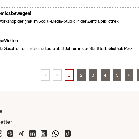
mics bewegen!
Workshop der fjmk im Social-Media-Studio in der Zentralbibliothek
seWelten
e Geschichten für kleine Leute ab 3 Jahren in der Stadtteilbibliothek Porz
|<
<
1
2
3
4
5
>
e
etter