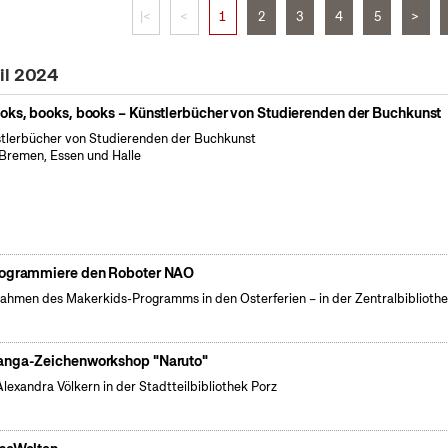
|<
<
1
2
3
4
5
>
il 2024
oks, books, books – Künstlerbücher von Studierenden der Buchkunst
tlerbücher von Studierenden der Buchkunst
Bremen, Essen und Halle
ogrammiere den Roboter NAO
ahmen des Makerkids-Programms in den Osterferien – in der Zentralbiblioth
nga-Zeichenworkshop "Naruto"
Alexandra Völkern in der Stadtteilbibliothek Porz