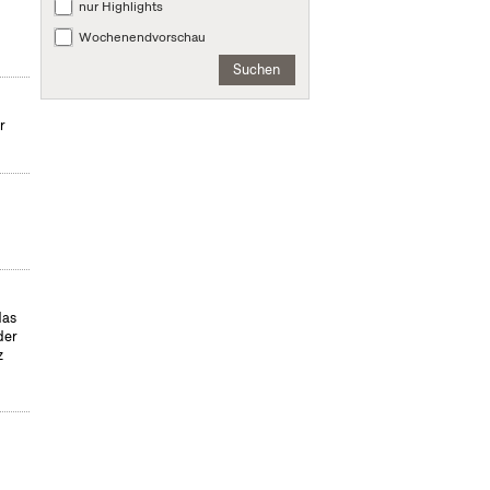
nur Highlights
Wochenendvorschau
Suchen
r
das
der
z