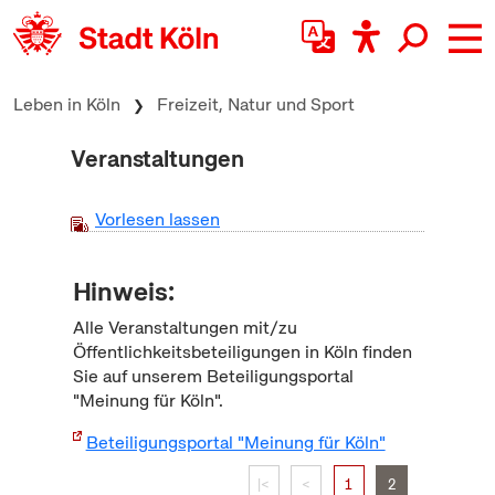
zum Inhalt springen
Leben in Köln
Freizeit, Natur und Sport
Veranstaltungen
Vorlesen lassen
Hinweis:
Alle Veranstaltungen mit/zu
Öffentlichkeitsbeteiligungen in Köln finden
Sie auf unserem Beteiligungsportal
"Meinung für Köln".
Beteiligungsportal "Meinung für Köln"
|<
<
1
2