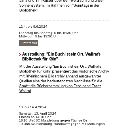
Jana und Tim Ruster über den Weltraum und unser
Sonnensystem. Im Rahmen von "Sonntags in der
Bibliothek".
12.4.
bis
9.6.2024
Dienstag bis Sonntag: 9 bis 16:30 Uhr
Mittwoch: 9 bis 19:30 Uhr
Eintritt frei
Ausstellung: "Ein Buch ist ein Ort. Wallrafs
Bibliothek für Köln"
Mit der Ausstellung "Ein Buch ist ein Ort. Wallrafs
Bibliothek für Köln" präsentiert das Historische Archiv
mit Rheinischem Bildarchiv anhand ausgewählter
Quellen eine der bedeutendsten Nachlässe für die
Stadt: die Büchersammlung von Ferdinand Franz
Wallraf
13.
bis
14.4.2024
Samstag, 13. April 2024
Einlass ab 14:10 Uhr
16:10 Uhr: SC Magdeburg gegen Füchse Berlin
19 Uhr: SG Flensburg-Handewitt gegen MT Melsungen