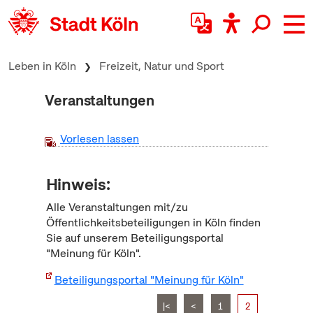
zum Inhalt springen
Leben in Köln
Freizeit, Natur und Sport
Veranstaltungen
Vorlesen lassen
Hinweis:
Alle Veranstaltungen mit/zu
Öffentlichkeitsbeteiligungen in Köln finden
Sie auf unserem Beteiligungsportal
"Meinung für Köln".
Beteiligungsportal "Meinung für Köln"
|<
<
1
2