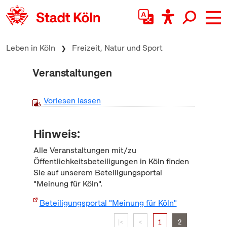
zum Inhalt springen
Leben in Köln
Freizeit, Natur und Sport
Veranstaltungen
Vorlesen lassen
Hinweis:
Alle Veranstaltungen mit/zu
Öffentlichkeitsbeteiligungen in Köln finden
Sie auf unserem Beteiligungsportal
"Meinung für Köln".
Beteiligungsportal "Meinung für Köln"
|<
<
1
2