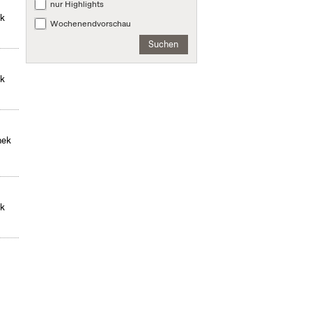
nur Highlights
ek
Wochenendvorschau
Suchen
ek
hek
ek