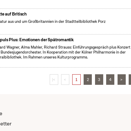
tte auf Britisch
ratur aus und um Großbritannien in der Stadtteilbibliothek Porz
puls Plus: Emotionen der Spätromantik
ard Wagner, Alma Mahler, Richard Strauss: Einführungsgespräch plus Konzert
Bundesjugendorchester. In Kooperation mit der Kölner Philharmonie in der
ralbibliothek. Im Rahmen unseres Kulturprogramms.
|<
<
1
2
3
4
>
e
etter