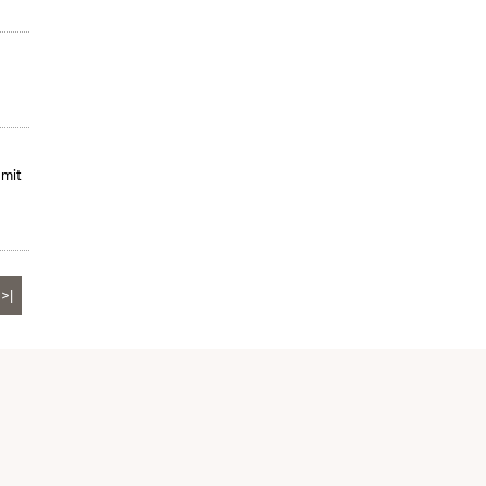
 mit
>|