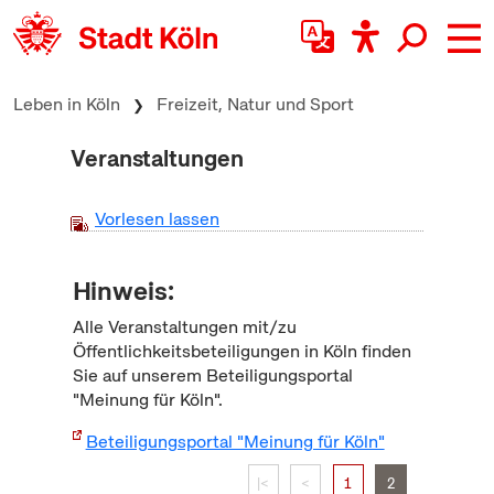
zum Inhalt springen
Leben in Köln
Freizeit, Natur und Sport
Veranstaltungen
Vorlesen lassen
Hinweis:
Alle Veranstaltungen mit/zu
Öffentlichkeitsbeteiligungen in Köln finden
Sie auf unserem Beteiligungsportal
"Meinung für Köln".
Beteiligungsportal "Meinung für Köln"
|<
<
1
2