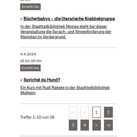
Eintritt frei
Bücherbabys – die literarische Krabbelgruppe
In der Stadtteilbibliothek Nippes steht bei dieser
Veranstaltung die Sprach- und Sinnesförderung der
Kleinsten im Vordergrund.
4.4.2024
16 bis 18 Uhr
Eintritt frei
Sprichst du Hund?
Ein Kurs mit Rudi Rakete in der Stadtteilbibliothek
Mülheim
|<
<
1
2
Treffer 1–10 von 38
3
4
>
>|