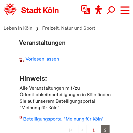
zum Inhalt springen
Leben in Köln
Freizeit, Natur und Sport
Veranstaltungen
Vorlesen lassen
Hinweis:
Alle Veranstaltungen mit/zu
Öffentlichkeitsbeteiligungen in Köln finden
Sie auf unserem Beteiligungsportal
"Meinung für Köln".
Beteiligungsportal "Meinung für Köln"
|<
<
1
2