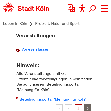
zum Inhalt springen
Leben in Köln
Freizeit, Natur und Sport
Veranstaltungen
Vorlesen lassen
Hinweis:
Alle Veranstaltungen mit/zu
Öffentlichkeitsbeteiligungen in Köln finden
Sie auf unserem Beteiligungsportal
"Meinung für Köln".
Beteiligungsportal "Meinung für Köln"
|<
<
1
2