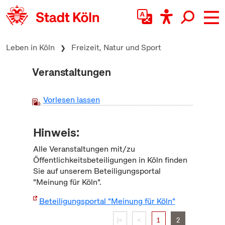
zum Inhalt springen
Leben in Köln
Freizeit, Natur und Sport
Veranstaltungen
Vorlesen lassen
Hinweis:
Alle Veranstaltungen mit/zu
Öffentlichkeitsbeteiligungen in Köln finden
Sie auf unserem Beteiligungsportal
"Meinung für Köln".
Beteiligungsportal "Meinung für Köln"
|<
<
1
2