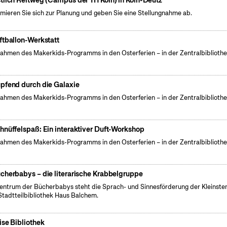
tlich Reitweg (Campus der TH Köln) in Köln-Deutz
rmieren Sie sich zur Planung und geben Sie eine Stellungnahme ab.
ftballon-Werkstatt
ahmen des Makerkids-Programms in den Osterferien – in der Zentralbiblioth
pfend durch die Galaxie
ahmen des Makerkids-Programms in den Osterferien – in der Zentralbiblioth
hnüffelspaß: Ein interaktiver Duft-Workshop
ahmen des Makerkids-Programms in den Osterferien – in der Zentralbiblioth
cherbabys – die literarische Krabbelgruppe
entrum der Bücherbabys steht die Sprach- und Sinnesförderung der Kleinsten
Stadtteilbibliothek Haus Balchem.
ise Bibliothek