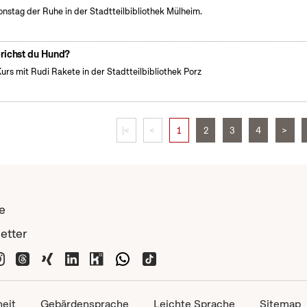
onstag der Ruhe in der Stadtteilbibliothek Mülheim.
richst du Hund?
Kurs mit Rudi Rakete in der Stadtteilbibliothek Porz
|<
<
1
2
3
4
>
e
etter
heit
Gebärdensprache
Leichte Sprache
Sitemap