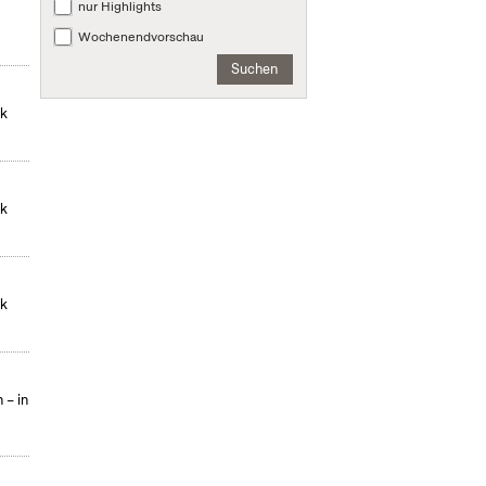
nur Highlights
Wochenendvorschau
Suchen
ek
ek
ek
 – in