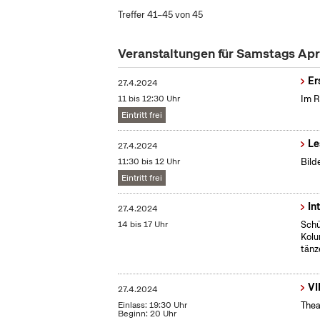
Treffer 41–45 von 45
Veranstaltungen für Samstags Apr
Er
27.4.2024
11 bis 12:30 Uhr
Im R
Eintritt frei
Le
27.4.2024
11:30 bis 12 Uhr
Bild
Eintritt frei
In
27.4.2024
14 bis 17 Uhr
Schü
Kolu
tänz
VI
27.4.2024
Einlass: 19:30 Uhr
Thea
Beginn: 20 Uhr