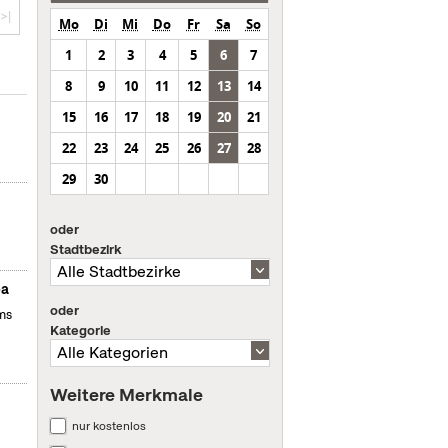
>|
Mo
Di
Mi
Do
Fr
Sa
So
1
2
3
4
5
6
7
8
9
10
11
12
13
14
15
16
17
18
19
20
21
22
23
24
25
26
27
28
29
30
oder
Stadtbezirk
ba
oder
ms
Kategorie
Weitere Merkmale
nur kostenlos