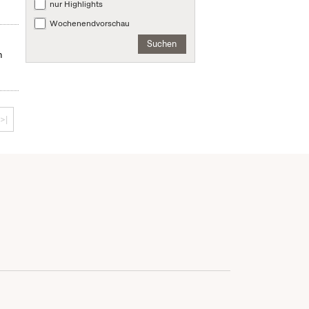
nur Highlights
Wochenendvorschau
Suchen
n
>|