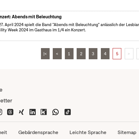
nzert: Abends mit Beleuchtung
7. April 2024 spielt die Band "Abends mit Beleuchtung" anlässlich der Lesbia
bility Week 2024 im Gasthaus im 1/4 ein Konzert.
|<
<
1
2
3
4
5
>
e
etter
heit
Gebärdensprache
Leichte Sprache
Sitemap