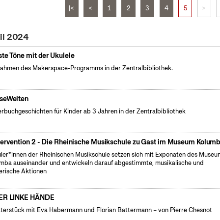
|<
<
1
2
3
4
5
>
il 2024
ste Töne mit der Ukulele
ahmen des Makerspace-Programms in der Zentralbibliothek.
seWelten
erbuchgeschichten für Kinder ab 3 Jahren in der Zentralbibliothek
tervention 2 - Die Rheinische Musikschule zu Gast im Museum Kolum
ler*innen der Rheinischen Musikschule setzen sich mit Exponaten des Museu
mba auseinander und entwickeln darauf abgestimmte, musikalische und
erische Aktionen
ER LINKE HÄNDE
terstück mit Eva Habermann und Florian Battermann – von Pierre Chesnot