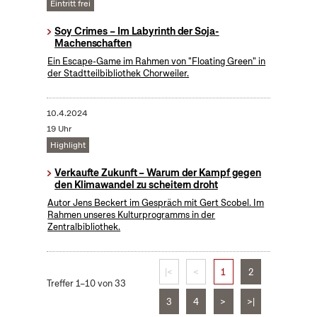
Eintritt frei
Soy Crimes – Im Labyrinth der Soja-
Machenschaften
Ein Escape-Game im Rahmen von "Floating Green" in
der Stadtteilbibliothek Chorweiler.
10.4.2024
19 Uhr
Highlight
Verkaufte Zukunft – Warum der Kampf gegen
den Klimawandel zu scheitern droht
Autor Jens Beckert im Gespräch mit Gert Scobel. Im
Rahmen unseres Kulturprogramms in der
Zentralbibliothek.
|<
<
1
2
Treffer 1–10 von 33
3
4
>
>|