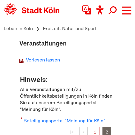
zum Inhalt springen
Leben in Köln
Freizeit, Natur und Sport
Veranstaltungen
Vorlesen lassen
Hinweis:
Alle Veranstaltungen mit/zu
Öffentlichkeitsbeteiligungen in Köln finden
Sie auf unserem Beteiligungsportal
"Meinung für Köln".
Beteiligungsportal "Meinung für Köln"
|<
<
1
2