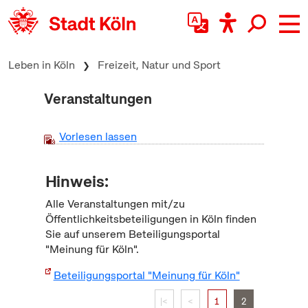
zum Inhalt springen
Leben in Köln
Freizeit, Natur und Sport
Veranstaltungen
Vorlesen lassen
Hinweis:
Alle Veranstaltungen mit/zu
Öffentlichkeitsbeteiligungen in Köln finden
Sie auf unserem Beteiligungsportal
"Meinung für Köln".
Beteiligungsportal "Meinung für Köln"
|<
<
1
2