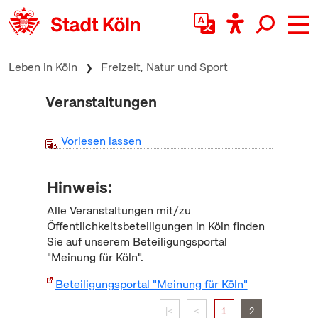
zum Inhalt springen
Leben in Köln
Freizeit, Natur und Sport
Veranstaltungen
Vorlesen lassen
Hinweis:
Alle Veranstaltungen mit/zu
Öffentlichkeitsbeteiligungen in Köln finden
Sie auf unserem Beteiligungsportal
"Meinung für Köln".
Beteiligungsportal "Meinung für Köln"
|<
<
1
2