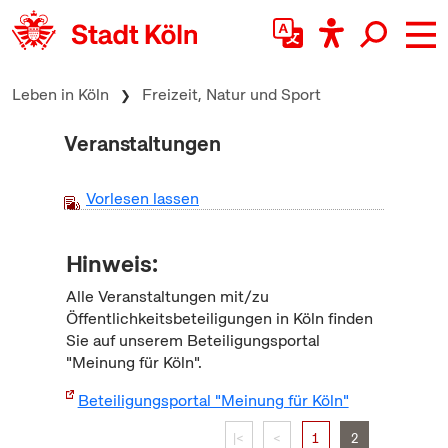
zum Inhalt springen
Leben in Köln
Freizeit, Natur und Sport
Veranstaltungen
Vorlesen lassen
Hinweis:
Alle Veranstaltungen mit/zu
Öffentlichkeitsbeteiligungen in Köln finden
Sie auf unserem Beteiligungsportal
"Meinung für Köln".
Beteiligungsportal "Meinung für Köln"
|<
<
1
2