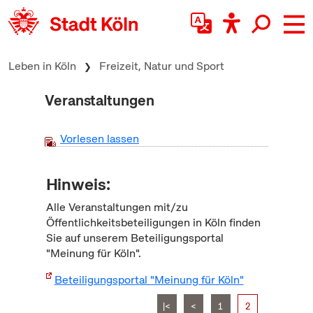
zum Inhalt springen
Leben in Köln
Freizeit, Natur und Sport
Veranstaltungen
Vorlesen lassen
Hinweis:
Alle Veranstaltungen mit/zu
Öffentlichkeitsbeteiligungen in Köln finden
Sie auf unserem Beteiligungsportal
"Meinung für Köln".
Beteiligungsportal "Meinung für Köln"
|<
<
1
2