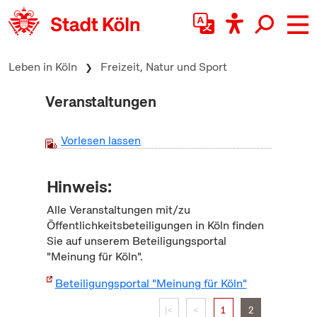
zum Inhalt springen
Leben in Köln
Freizeit, Natur und Sport
Veranstaltungen
Vorlesen lassen
Hinweis:
Alle Veranstaltungen mit/zu
Öffentlichkeitsbeteiligungen in Köln finden
Sie auf unserem Beteiligungsportal
"Meinung für Köln".
Beteiligungsportal "Meinung für Köln"
|<
<
1
2