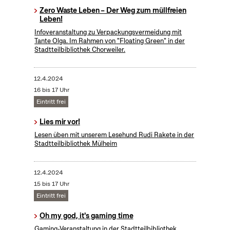
Zero Waste Leben – Der Weg zum müllfreien
Leben!
Infoveranstaltung zu Verpackungsvermeidung mit
Tante Olga. Im Rahmen von "Floating Green" in der
Stadtteilbibliothek Chorweiler.
12.4.2024
16 bis 17 Uhr
Eintritt frei
Lies mir vor!
Lesen üben mit unserem Lesehund Rudi Rakete in der
Stadtteilbibliothek Mülheim
12.4.2024
15 bis 17 Uhr
Eintritt frei
Oh my god, it's gaming time
Gaming-Veranstaltung in der Stadtteilbibliothek