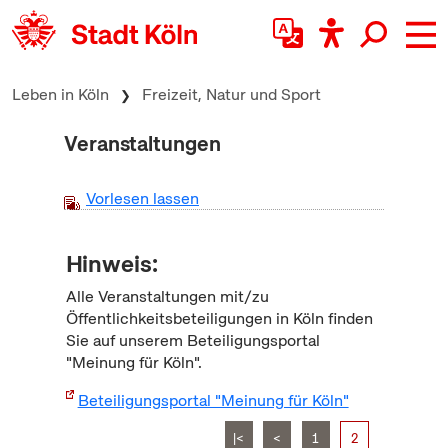
zum Inhalt springen
Leben in Köln
Freizeit, Natur und Sport
Veranstaltungen
Vorlesen lassen
Hinweis:
Alle Veranstaltungen mit/zu
Öffentlichkeitsbeteiligungen in Köln finden
Sie auf unserem Beteiligungsportal
"Meinung für Köln".
Beteiligungsportal "Meinung für Köln"
|<
<
1
2