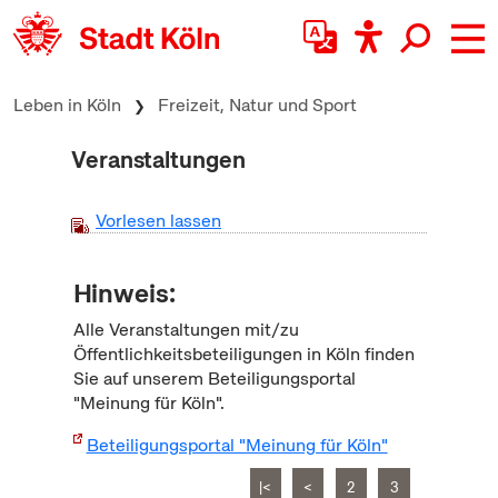
zum Inhalt springen
Leben in Köln
Freizeit, Natur und Sport
Veranstaltungen
Vorlesen lassen
Hinweis:
Alle Veranstaltungen mit/zu
Öffentlichkeitsbeteiligungen in Köln finden
Sie auf unserem Beteiligungsportal
"Meinung für Köln".
Beteiligungsportal "Meinung für Köln"
|<
<
2
3