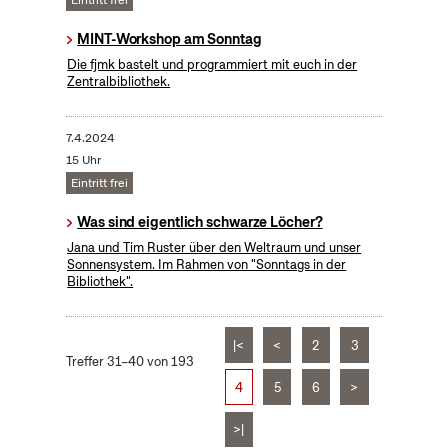
Eintritt frei
MINT-Workshop am Sonntag
Die fjmk bastelt und programmiert mit euch in der
Zentralbibliothek.
7.4.2024
15 Uhr
Eintritt frei
Was sind eigentlich schwarze Löcher?
Jana und Tim Ruster über den Weltraum und unser
Sonnensystem. Im Rahmen von "Sonntags in der
Bibliothek".
|<
<
2
3
Treffer 31–40 von 193
4
5
6
>
>|