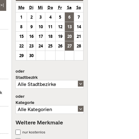
>|
Mo
Di
Mi
Do
Fr
Sa
So
1
2
3
4
5
6
7
8
9
10
11
12
13
14
15
16
17
18
19
20
21
22
23
24
25
26
27
28
29
30
oder
Stadtbezirk
ek
oder
Kategorie
Weitere Merkmale
nur kostenlos