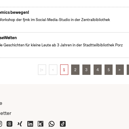
mics bewegen!
Workshop der fjmk im Social-Media-Studio in der Zentralbibliothek
seWelten
e Geschichten für kleine Leute ab 3 Jahren in der Stadtteilbibliothek Porz
|<
<
1
2
3
4
5
>
e
etter