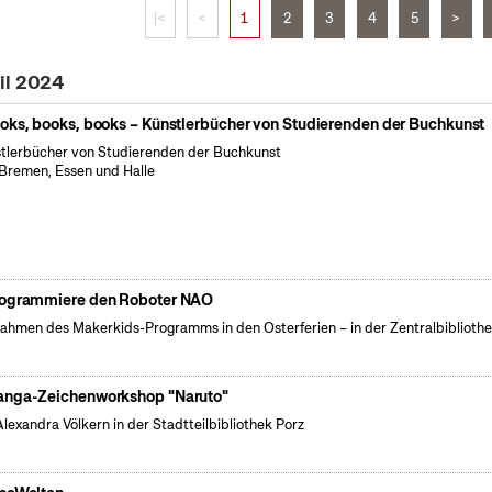
|<
<
1
2
3
4
5
>
il 2024
oks, books, books – Künstlerbücher von Studierenden der Buchkunst
tlerbücher von Studierenden der Buchkunst
Bremen, Essen und Halle
ogrammiere den Roboter NAO
ahmen des Makerkids-Programms in den Osterferien – in der Zentralbiblioth
nga-Zeichenworkshop "Naruto"
Alexandra Völkern in der Stadtteilbibliothek Porz