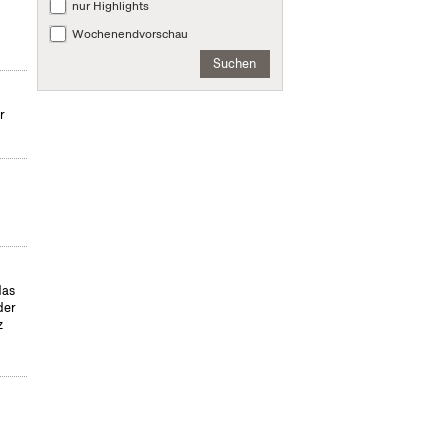
nur Highlights
Wochenendvorschau
Suchen
r
das
der
z