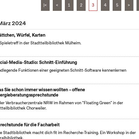
|<
<
1
2
3
4
5
>
 März 2024
ättchen, Würfel, Karten
Spieletreff in der Stadtteilbibliothek Mülheim.
cial-Media-Studio: Schnitt-Einführung
dlegende Funktionen einer geeigneten Schnitt-Software kennenlernen
s Sie schon immer wissen wollten – offene
ergieberatungssprechstunde
der Verbraucherzentrale NRW im Rahmen von "Floating Green" in der
tteilbibliothek Chorweiler.
rechstunde für die Facharbeit
e Stadtbibliothek macht dich fit im Recherche-Training. Ein Workshop in der
ralbibliothek.