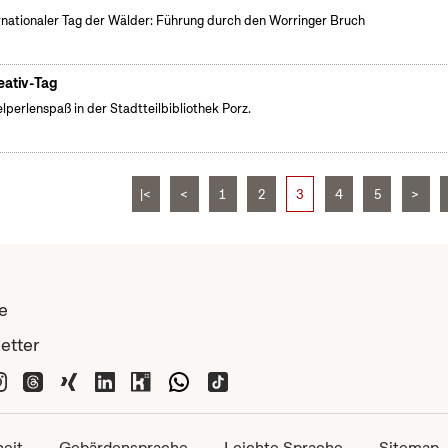
rnationaler Tag der Wälder: Führung durch den Worringer Bruch
eativ-Tag
lperlenspaß in der Stadtteilbibliothek Porz.
|<
<
1
2
3
4
5
>
e
etter
heit
Gebärdensprache
Leichte Sprache
Sitemap