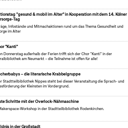
tionstag "gesund & mobil im Alter" in Kooperation mit dem 14. Kölner
rsorge-Tag
räge, Infostände und Mitmachaktionen rund um das Thema Gesundheit und
orge im Alter
or "Kanti"
n Donnerstag außerhalb der Ferien trifft sich der Chor "Kanti" in der
ralbibliothek am Neumarkt – die Teilnahme ist offen für alle!
cherbabys – die literarische Krabbelgruppe
er Stadtteilbibliothek Nippes steht bei dieser Veranstaltung die Sprach- und
esförderung der Kleinsten im Vordergrund.
ste Schritte mit der Overlock-Nähmaschine
Makerspace-Workshop in der Stadtteilbibliothek Rodenkirchen.
ldnis in der Großstadt