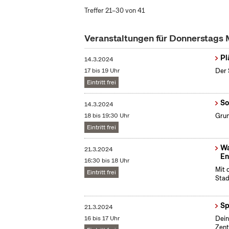
Treffer 21–30 von 41
Veranstaltungen für Donnerstags
Pl
14.3.2024
17 bis 19 Uhr
Der 
Eintritt frei
So
14.3.2024
18 bis 19:30 Uhr
Grun
Eintritt frei
Wa
21.3.2024
En
16:30 bis 18 Uhr
Mit 
Eintritt frei
Stad
Sp
21.3.2024
16 bis 17 Uhr
Dein
Zent