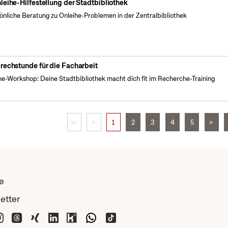
leihe-Hilfestellung der Stadtbibliothek
önliche Beratung zu Onleihe-Problemen in der Zentralbibliothek
rechstunde für die Facharbeit
ne-Workshop: Deine Stadtbibliothek macht dich fit im Recherche-Training
|<
<
1
2
3
4
5
>
e
etter