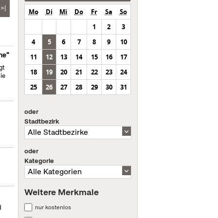
>|
Mo
Di
Mi
Do
Fr
Sa
So
1
2
3
4
5
6
7
8
9
10
ne"
11
12
13
14
15
16
17
gt
18
19
20
21
22
23
24
ie
25
26
27
28
29
30
31
oder
Stadtbezirk
oder
Kategorie
Weitere Merkmale
nur kostenlos
d