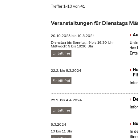
Treffer 1–10 von 41
Veranstaltungen für Dienstags M
Au
20.10.2023
bis
10.3.2024
Dienstag bis Sonntag: 9 bis 16:30 Uhr
Unte
Mittwoch: 9 bis 19:30 Uhr
das 
Ents
Eintritt frei
Ho
22.2.
bis
8.3.2024
Fl
Eintritt frei
Info
De
22.2.
bis
4.4.2024
Info
Eintritt frei
Bü
5.3.2024
10 bis 11 Uhr
In d
Sinn