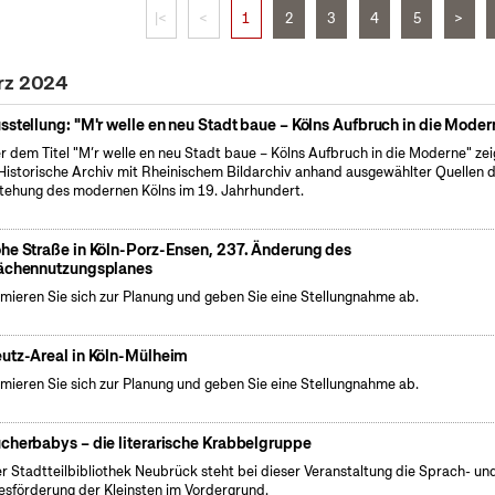
|<
<
1
2
3
4
5
>
ärz 2024
sstellung: "M'r welle en neu Stadt baue – Kölns Aufbruch in die Moder
r dem Titel "M’r welle en neu Stadt baue – Kölns Aufbruch in die Moderne" zei
Historische Archiv mit Rheinischem Bildarchiv anhand ausgewählter Quellen d
tehung des modernen Kölns im 19. Jahrhundert.
he Straße in Köln-Porz-Ensen, 237. Änderung des
ächennutzungsplanes
rmieren Sie sich zur Planung und geben Sie eine Stellungnahme ab.
utz-Areal in Köln-Mülheim
rmieren Sie sich zur Planung und geben Sie eine Stellungnahme ab.
cherbabys – die literarische Krabbelgruppe
er Stadtteilbibliothek Neubrück steht bei dieser Veranstaltung die Sprach- un
esförderung der Kleinsten im Vordergrund.