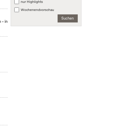
nur Highlights
Wochenendvorschau
Suchen
 – in