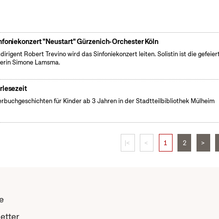
nfoniekonzert "Neustart" Gürzenich-Orchester Köln
dirigent Robert Trevino wird das Sinfoniekonzert leiten. Solistin ist die gefeier
erin Simone Lamsma.
rlesezeit
erbuchgeschichten für Kinder ab 3 Jahren in der Stadtteilbibliothek Mülheim
|<
<
1
2
>
e
etter