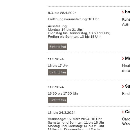
bo
8.3.
bis
28.4.2024
Eröffnungsveranstaltung: 18 Uhr
Küns
Aus 
Ausstellung:
Montag, 14 bis 21 Uhr,
Dienstag bis Donnerstag, 10 bis 21 Uhr,
Freitag bis Sonntag, 10 bis 18 Uhr
Eintritt frei
Me
11.3.2024
16 bis 17 Uhr
Heut
de l
Eintritt frei
Su
11.3.2024
16:30 bis 17:30 Uhr
Kind
Eintritt frei
Ca
15.
bis
24.3.2024
Vernissage: 15. März 2024, 18 Uhr
Card
Samstag und Sonntag: 11 bis 18 Uhr
Wen
Montag und Dienstag: 14 bis 21 Uhr
Mittwoch, Donnerstag und Freitag: