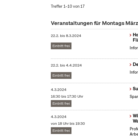
Treffer 1–10 von 17
Veranstaltungen für Montags Mär
Ho
22.2.
bis
8.3.2024
Fl
Eintritt frei
Info
De
22.2.
bis
4.4.2024
Info
Eintritt frei
Su
4.3.2024
16:30 bis 17:30 Uhr
Span
Eintritt frei
Wi
4.3.2024
Wa
von 18 Uhr bis 19:30
Prof
Eintritt frei
Arbe