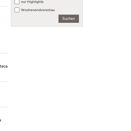
nur Highlights
Wochenendvorschau
Suchen
oteca
a