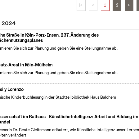
|<
<
1
2
>
z 2024
he Straße in Köln-Porz-Ensen, 237. Änderung des
ächennutzungsplanes
rmieren Sie sich zur Planung und geben Sie eine Stellungnahme ab.
utz-Areal in Köln-Mülheim
rmieren Sie sich zur Planung und geben Sie eine Stellungnahme ab.
si y Lorenzo
ische Kinderbuchlesung in der Stadtteilbibliothek Haus Balchem
ssenschaft im Rathaus - Künstliche Intelligenz: Arbeit und Bildung im
ndel
essorin Dr. Beate Gleitsmann erläutert, wie Künstliche Intelligenz unser Lerne
iten verändert