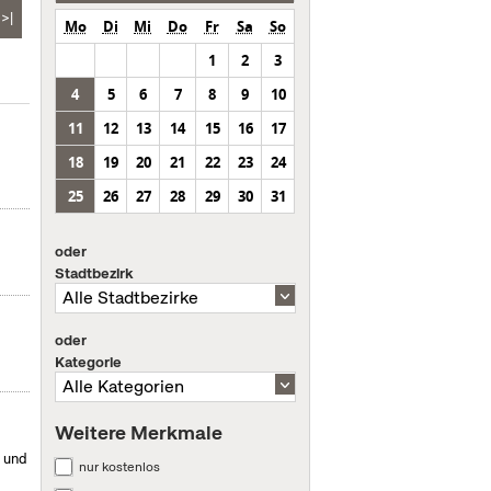
>|
Mo
Di
Mi
Do
Fr
Sa
So
1
2
3
4
5
6
7
8
9
10
11
12
13
14
15
16
17
18
19
20
21
22
23
24
25
26
27
28
29
30
31
oder
Stadtbezirk
oder
Kategorie
Weitere Merkmale
n und
nur kostenlos