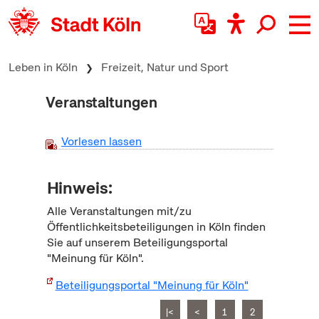
zum Inhalt springen
Leben in Köln
Freizeit, Natur und Sport
Veranstaltungen
Vorlesen lassen
Hinweis:
Alle Veranstaltungen mit/zu
Öffentlichkeitsbeteiligungen in Köln finden
Sie auf unserem Beteiligungsportal
"Meinung für Köln".
Beteiligungsportal "Meinung für Köln"
|<
<
1
2