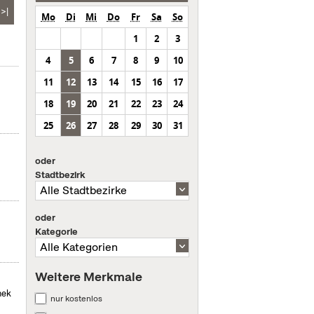
>|
Mo
Di
Mi
Do
Fr
Sa
So
1
2
3
4
5
6
7
8
9
10
11
12
13
14
15
16
17
18
19
20
21
22
23
24
25
26
27
28
29
30
31
oder
Stadtbezirk
oder
Kategorie
Weitere Merkmale
hek
nur kostenlos