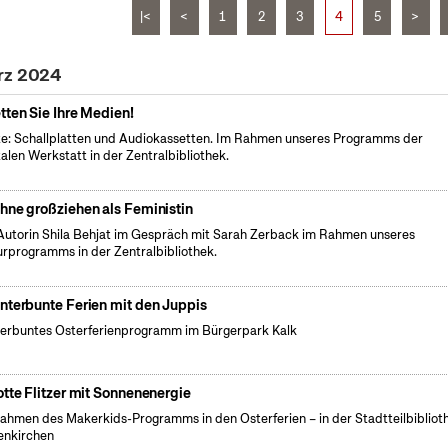
|<
<
1
2
3
4
5
>
ärz 2024
tten Sie Ihre Medien!
e: Schallplatten und Audiokassetten. Im Rahmen unseres Programms der
talen Werkstatt in der Zentralbibliothek.
hne großziehen als Feministin
Autorin Shila Behjat im Gespräch mit Sarah Zerback im Rahmen unseres
urprogramms in der Zentralbibliothek.
nterbunte Ferien mit den Juppis
erbuntes Osterferienprogramm im Bürgerpark Kalk
otte Flitzer mit Sonnenenergie
ahmen des Makerkids-Programms in den Osterferien – in der Stadtteilbibliot
enkirchen