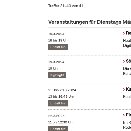
Treffer 31–40 von 41
Veranstaltungen für Dienstags M
Re
19.3.2024
18 bis 19 Uhr
Heut
Digi
Eintritt frei
Sö
19.3.2024
19 Uhr
Die 
Kult
Highlight
Ku
25.
bis
28.3.2024
13 bis 16:45 Uhr
Kunt
Eintritt frei
Fl
26.3.2024
11 bis 12:30 Uhr
Im R
Rod
Eintritt frei