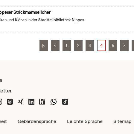
ppeser Strickmamsellcher
cken und Klönen in der Stadtteilbibliothek Nippes.
|<
<
1
2
3
4
5
>
e
etter
heit
Gebärdensprache
Leichte Sprache
Sitemap