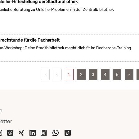
leihe-Hilfestellung der Stadtbibliothek
önliche Beratung zu Onleihe-Problemen in der Zentralbibliothek
rechstunde für die Facharbeit
ne-Workshop: Deine Stadtbibliothek macht dich fit im Recherche-Training
|<
<
1
2
3
4
5
>
e
etter