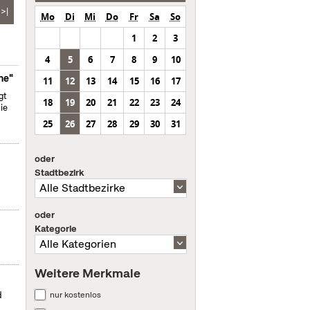
>|
Mo
Di
Mi
Do
Fr
Sa
So
1
2
3
4
5
6
7
8
9
10
ne"
11
12
13
14
15
16
17
gt
18
19
20
21
22
23
24
ie
25
26
27
28
29
30
31
oder
Stadtbezirk
oder
Kategorie
Weitere Merkmale
nur kostenlos
d