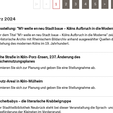
|<
<
1
2
3
4
5
>
ärz 2024
sstellung: "M'r welle en neu Stadt baue – Kölns Aufbruch in die Moder
r dem Titel "M’r welle en neu Stadt baue – Kölns Aufbruch in die Moderne" zei
Historische Archiv mit Rheinischem Bildarchiv anhand ausgewählter Quellen d
tehung des modernen Kölns im 19. Jahrhundert.
he Straße in Köln-Porz-Ensen, 237. Änderung des
ächennutzungsplanes
rmieren Sie sich zur Planung und geben Sie eine Stellungnahme ab.
utz-Areal in Köln-Mülheim
rmieren Sie sich zur Planung und geben Sie eine Stellungnahme ab.
cherbabys – die literarische Krabbelgruppe
er Stadtteilbibliothek Neubrück steht bei dieser Veranstaltung die Sprach- un
esförderung der Kleinsten im Vordergrund.