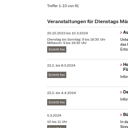
Treffer 1–10 von 41
Veranstaltungen für Dienstags M
Au
20.10.2023
bis
10.3.2024
Dienstag bis Sonntag: 9 bis 16:30 Uhr
Unte
Mittwoch: 9 bis 19:30 Uhr
das 
Ents
Eintritt frei
Ho
22.2.
bis
8.3.2024
Fl
Eintritt frei
Info
De
22.2.
bis
4.4.2024
Info
Eintritt frei
Bü
5.3.2024
10 bis 11 Uhr
In d
Sinn