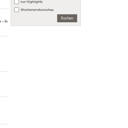
nur Highlights
Wochenendvorschau
Suchen
 – in