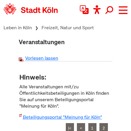
zum Inhalt springen
Leben in Köln
Freizeit, Natur und Sport
Veranstaltungen
Vorlesen lassen
Hinweis:
Alle Veranstaltungen mit/zu
Öffentlichkeitsbeteiligungen in Köln finden
Sie auf unserem Beteiligungsportal
"Meinung für Köln".
Beteiligungsportal "Meinung für Köln"
|<
<
1
2