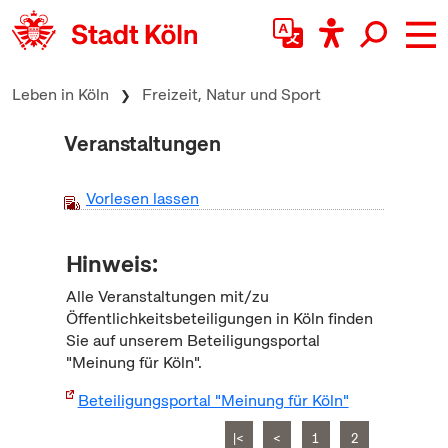
zum Inhalt springen
Leben in Köln
Freizeit, Natur und Sport
Veranstaltungen
Vorlesen lassen
Hinweis:
Alle Veranstaltungen mit/zu
Öffentlichkeitsbeteiligungen in Köln finden
Sie auf unserem Beteiligungsportal
"Meinung für Köln".
Beteiligungsportal "Meinung für Köln"
|<
<
1
2