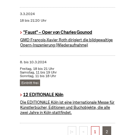
3.3.2024
18 bis 21:20 Uhr
"Faust" – Oper von Charles Gounod
GMD François-Xavier Roth dirigiert die bildgewaltige
Opern-Inszenierung (Wiederaufnahme)
8.
bis
10.3.2024
Freitag, 18 bis 21 Uhr
Samstag, 11 bis 19 Uhr
Sonntag, 11 bis 18 Uhr
Eintritt frei
12 EDITIONALE Köln
Die EDITIONALE Köln ist eine internationale Messe für
Künstlerbücher, Editionen und Buchobjekte, die alle
zwei Jahre in Köln stattfindet.
|<
<
1
2