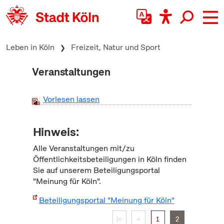
zum Inhalt springen
Leben in Köln
Freizeit, Natur und Sport
Veranstaltungen
Vorlesen lassen
Hinweis:
Alle Veranstaltungen mit/zu
Öffentlichkeitsbeteiligungen in Köln finden
Sie auf unserem Beteiligungsportal
"Meinung für Köln".
Beteiligungsportal "Meinung für Köln"
|<
<
1
2