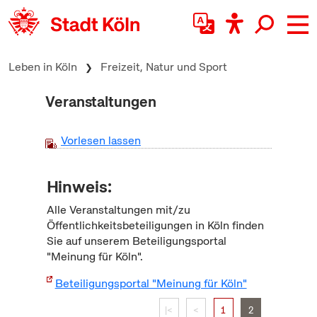
zum Inhalt springen
Leben in Köln
Freizeit, Natur und Sport
Veranstaltungen
Vorlesen lassen
Hinweis:
Alle Veranstaltungen mit/zu
Öffentlichkeitsbeteiligungen in Köln finden
Sie auf unserem Beteiligungsportal
"Meinung für Köln".
Beteiligungsportal "Meinung für Köln"
|<
<
1
2