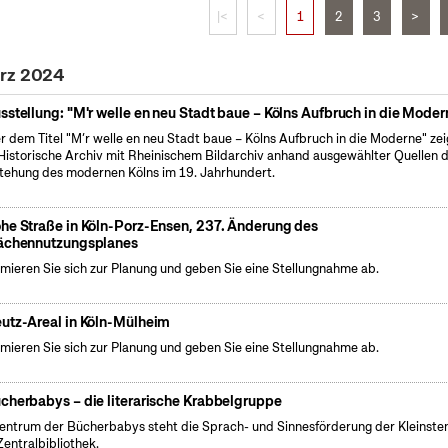
|<
<
1
2
3
>
ärz 2024
sstellung: "M'r welle en neu Stadt baue – Kölns Aufbruch in die Moder
r dem Titel "M’r welle en neu Stadt baue – Kölns Aufbruch in die Moderne" zei
Historische Archiv mit Rheinischem Bildarchiv anhand ausgewählter Quellen d
tehung des modernen Kölns im 19. Jahrhundert.
he Straße in Köln-Porz-Ensen, 237. Änderung des
ächennutzungsplanes
rmieren Sie sich zur Planung und geben Sie eine Stellungnahme ab.
utz-Areal in Köln-Mülheim
rmieren Sie sich zur Planung und geben Sie eine Stellungnahme ab.
cherbabys – die literarische Krabbelgruppe
entrum der Bücherbabys steht die Sprach- und Sinnesförderung der Kleinsten
Zentralbibliothek.