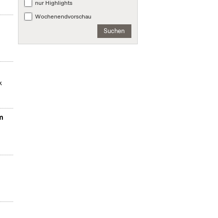
nur Highlights
Wochenendvorschau
Suchen
k
em