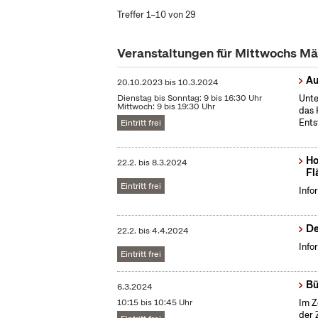
Treffer 1–10 von 29
Veranstaltungen für Mittwochs M
Au
20.10.2023
bis
10.3.2024
Dienstag bis Sonntag: 9 bis 16:30 Uhr
Unte
Mittwoch: 9 bis 19:30 Uhr
das 
Ents
Eintritt frei
Ho
22.2.
bis
8.3.2024
Fl
Eintritt frei
Info
De
22.2.
bis
4.4.2024
Info
Eintritt frei
Bü
6.3.2024
10:15 bis 10:45 Uhr
Im Z
der 