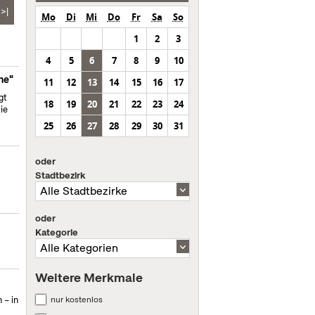
>|
Mo
Di
Mi
Do
Fr
Sa
So
1
2
3
4
5
6
7
8
9
10
ne"
11
12
13
14
15
16
17
gt
18
19
20
21
22
23
24
ie
25
26
27
28
29
30
31
oder
Stadtbezirk
oder
Kategorie
Weitere Merkmale
nur kostenlos
 – in