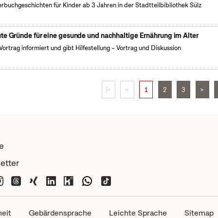
erbuchgeschichten für Kinder ab 3 Jahren in der Stadtteilbibliothek Sülz
te Gründe für eine gesunde und nachhaltige Ernährung im Alter
Vortrag informiert und gibt Hilfestellung – Vortrag und Diskussion
|<
<
1
2
3
>
e
etter
heit
Gebärdensprache
Leichte Sprache
Sitemap