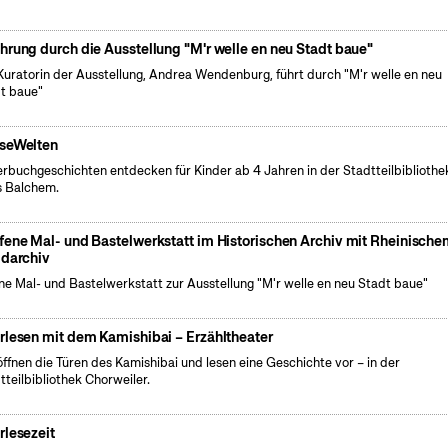
hrung durch die Ausstellung "M'r welle en neu Stadt baue"
Kuratorin der Ausstellung, Andrea Wendenburg, führt durch "M'r welle en neu
t baue"
seWelten
erbuchgeschichten entdecken für Kinder ab 4 Jahren in der Stadtteilbibliothe
 Balchem.
fene Mal- und Bastelwerkstatt im Historischen Archiv mit Rheinisch
ldarchiv
ne Mal- und Bastelwerkstatt zur Ausstellung "M'r welle en neu Stadt baue"
rlesen mit dem Kamishibai – Erzähltheater
öffnen die Türen des Kamishibai und lesen eine Geschichte vor – in der
tteilbibliothek Chorweiler.
rlesezeit