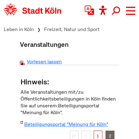
zum Inhalt springen
Leben in Köln
Freizeit, Natur und Sport
Veranstaltungen
Vorlesen lassen
Hinweis:
Alle Veranstaltungen mit/zu
Öffentlichkeitsbeteiligungen in Köln finden
Sie auf unserem Beteiligungsportal
"Meinung für Köln".
Beteiligungsportal "Meinung für Köln"
|<
<
1
2