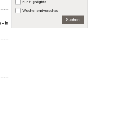
nur Highlights
Wochenendvorschau
Suchen
 – in