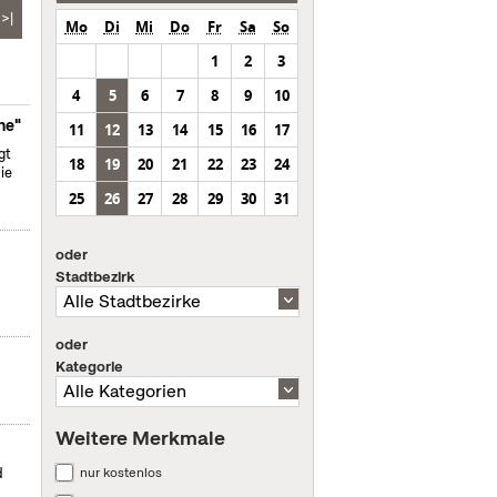
>|
Mo
Di
Mi
Do
Fr
Sa
So
1
2
3
4
5
6
7
8
9
10
ne"
11
12
13
14
15
16
17
gt
18
19
20
21
22
23
24
ie
25
26
27
28
29
30
31
oder
Stadtbezirk
oder
Kategorie
Weitere Merkmale
nur kostenlos
d