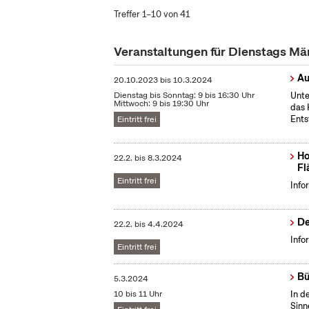
Treffer 1–10 von 41
Veranstaltungen für Dienstags M
Au
20.10.2023
bis
10.3.2024
Dienstag bis Sonntag: 9 bis 16:30 Uhr
Unte
Mittwoch: 9 bis 19:30 Uhr
das 
Ents
Eintritt frei
Ho
22.2.
bis
8.3.2024
Fl
Eintritt frei
Info
De
22.2.
bis
4.4.2024
Info
Eintritt frei
Bü
5.3.2024
10 bis 11 Uhr
In d
Sinn