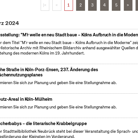
|<
<
1
2
3
4
5
>
ärz 2024
sstellung: "M'r welle en neu Stadt baue – Kölns Aufbruch in die Moder
r dem Titel "M’r welle en neu Stadt baue – Kölns Aufbruch in die Moderne" zei
Historische Archiv mit Rheinischem Bildarchiv anhand ausgewählter Quellen d
tehung des modernen Kölns im 19. Jahrhundert.
he Straße in Köln-Porz-Ensen, 237. Änderung des
ächennutzungsplanes
rmieren Sie sich zur Planung und geben Sie eine Stellungnahme ab.
utz-Areal in Köln-Mülheim
rmieren Sie sich zur Planung und geben Sie eine Stellungnahme ab.
cherbabys – die literarische Krabbelgruppe
er Stadtteilbibliothek Neubrück steht bei dieser Veranstaltung die Sprach- un
esförderung der Kleinsten im Vordergrund.