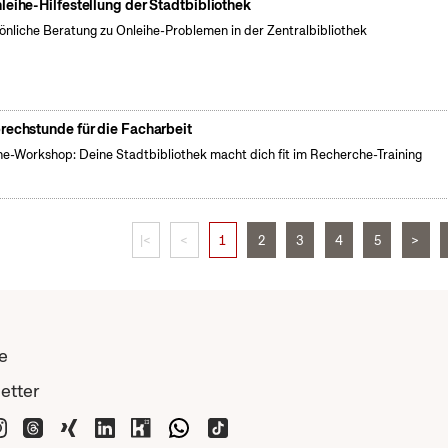
leihe-Hilfestellung der Stadtbibliothek
önliche Beratung zu Onleihe-Problemen in der Zentralbibliothek
rechstunde für die Facharbeit
ne-Workshop: Deine Stadtbibliothek macht dich fit im Recherche-Training
|<
<
1
2
3
4
5
>
e
etter