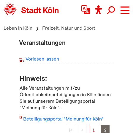
zum Inhalt springen
Leben in Köln
Freizeit, Natur und Sport
Veranstaltungen
Vorlesen lassen
Hinweis:
Alle Veranstaltungen mit/zu
Öffentlichkeitsbeteiligungen in Köln finden
Sie auf unserem Beteiligungsportal
"Meinung für Köln".
Beteiligungsportal "Meinung für Köln"
|<
<
1
2