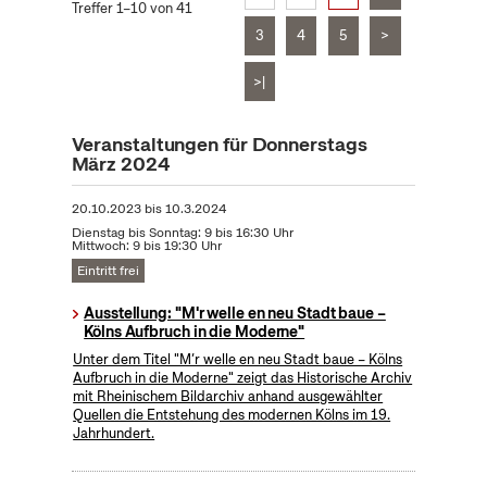
Treffer 1–10 von 41
3
4
5
>
>|
Veranstaltungen für Donnerstags
März 2024
20.10.2023
bis
10.3.2024
Dienstag bis Sonntag: 9 bis 16:30 Uhr
Mittwoch: 9 bis 19:30 Uhr
Eintritt frei
Ausstellung: "M'r welle en neu Stadt baue –
Kölns Aufbruch in die Moderne"
Unter dem Titel "M’r welle en neu Stadt baue – Kölns
Aufbruch in die Moderne" zeigt das Historische Archiv
mit Rheinischem Bildarchiv anhand ausgewählter
Quellen die Entstehung des modernen Kölns im 19.
Jahrhundert.