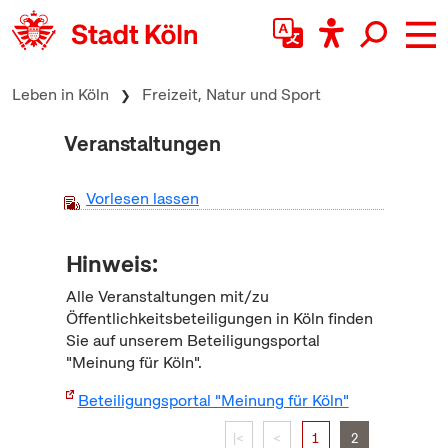
zum Inhalt springen
Leben in Köln
Freizeit, Natur und Sport
Veranstaltungen
Vorlesen lassen
Hinweis:
Alle Veranstaltungen mit/zu
Öffentlichkeitsbeteiligungen in Köln finden
Sie auf unserem Beteiligungsportal
"Meinung für Köln".
Beteiligungsportal "Meinung für Köln"
|<
<
1
2