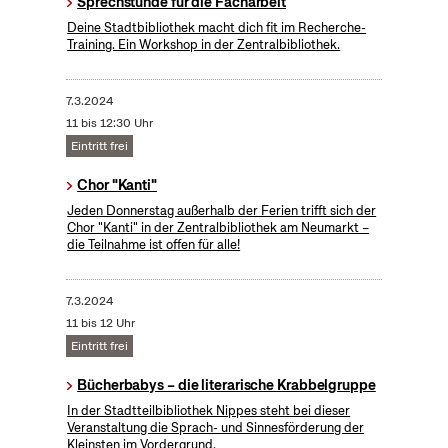
Sprechstunde für die Facharbeit
Deine Stadtbibliothek macht dich fit im Recherche-
Training. Ein Workshop in der Zentralbibliothek.
7.3.2024
11 bis 12:30 Uhr
Eintritt frei
Chor "Kanti"
Jeden Donnerstag außerhalb der Ferien trifft sich der
Chor "Kanti" in der Zentralbibliothek am Neumarkt –
die Teilnahme ist offen für alle!
7.3.2024
11 bis 12 Uhr
Eintritt frei
Bücherbabys – die literarische Krabbelgruppe
In der Stadtteilbibliothek Nippes steht bei dieser
Veranstaltung die Sprach- und Sinnesförderung der
Kleinsten im Vordergrund.