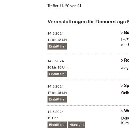
Treffer 11–20 von 41
Veranstaltungen für Donnerstags
Bü
14.3.2024
11 bis 12 Uhr
Im Z
der 
Eintritt frei
R
14.3.2024
16 bis 18 Uhr
Zeig
Eintritt frei
Sp
14.3.2024
17 bis 18 Uhr
Onli
Eintritt frei
We
14.3.2024
19 Uhr
Doku
Kult
Eintritt frei
Highlight