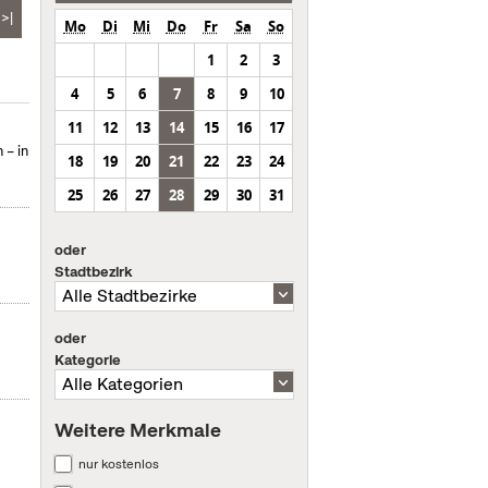
>|
Mo
Di
Mi
Do
Fr
Sa
So
1
2
3
4
5
6
7
8
9
10
11
12
13
14
15
16
17
 – in
18
19
20
21
22
23
24
25
26
27
28
29
30
31
oder
Stadtbezirk
oder
Kategorie
Weitere Merkmale
nur kostenlos