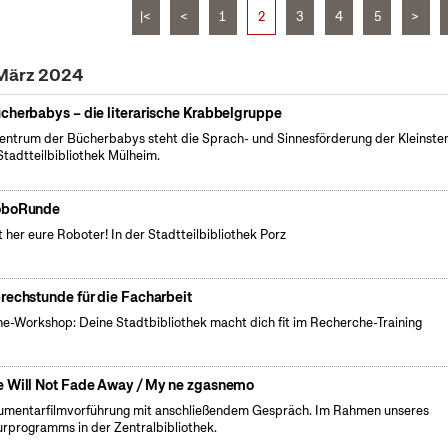
|<
<
1
2
3
4
5
>
 März 2024
cherbabys – die literarische Krabbelgruppe
entrum der Bücherbabys steht die Sprach- und Sinnesförderung der Kleinsten
Stadtteilbibliothek Mülheim.
oboRunde
t her eure Roboter! In der Stadtteilbibliothek Porz
rechstunde für die Facharbeit
ne-Workshop: Deine Stadtbibliothek macht dich fit im Recherche-Training
 Will Not Fade Away / My ne zgasnemo
mentarfilmvorführung mit anschließendem Gespräch. Im Rahmen unseres
urprogramms in der Zentralbibliothek.