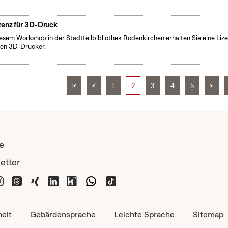
zenz für 3D-Druck
iesem Workshop in der Stadtteilbibliothek Rodenkirchen erhalten Sie eine Liz
den 3D-Drucker.
|<
<
1
2
3
4
5
>
e
etter
heit
Gebärdensprache
Leichte Sprache
Sitemap