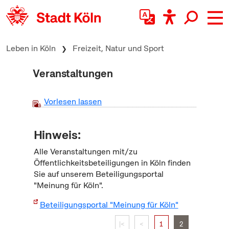
zum Inhalt springen
Leben in Köln
Freizeit, Natur und Sport
Veranstaltungen
Vorlesen lassen
Hinweis:
Alle Veranstaltungen mit/zu
Öffentlichkeitsbeteiligungen in Köln finden
Sie auf unserem Beteiligungsportal
"Meinung für Köln".
Beteiligungsportal "Meinung für Köln"
|<
<
1
2